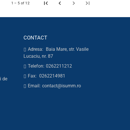
1 – 5 of 12
CONTACT
Adresa:
Baia Mare, str. Vasile
Lucaciu, nr. 87
Telefon:
0262211212
Fax:
0262214981
i de
Email:
contact@isumm.ro