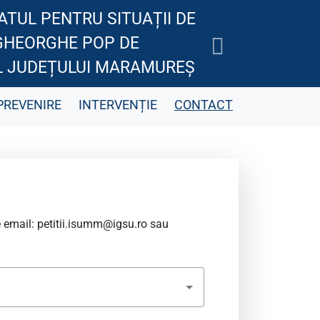
TUL PENTRU SITUAȚII DE
GHEORGHE POP DE
AL JUDEȚULUI MARAMUREȘ
PREVENIRE
INTERVENȚIE
CONTACT
e email:
petitii.isumm@igsu.ro
sau