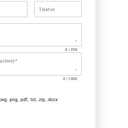
Telefon
0 / 250
actere)
0 / 1000
eg, .png, .pdf, .txt, .zip, .docx