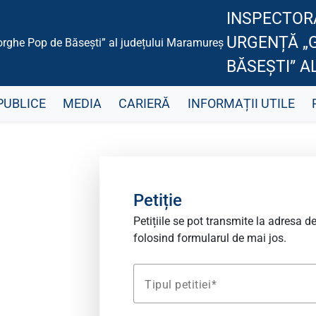
INSPECTORA
URGENȚĂ „
BĂSEȘTI” 
PUBLICE
MEDIA
CARIERĂ
INFORMAȚII UTILE
Petiție
Petițiile se pot transmite la adresa d
folosind formularul de mai jos.
Tipul petitiei