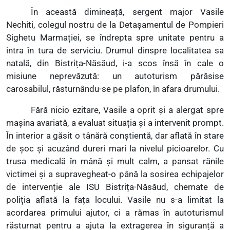
În această dimineață, sergent major Vasile
Nechiti, colegul nostru de la Detașamentul de Pompieri
Sighetu Marmației, se îndrepta spre unitate pentru a
intra în tura de serviciu. Drumul dinspre localitatea sa
natală, din Bistrița-Năsăud, i-a scos însă în cale o
misiune neprevăzută: un autoturism părăsise
carosabilul, răsturnându-se pe plafon, în afara drumului.
Fără nicio ezitare, Vasile a oprit și a alergat spre
mașina avariată, a evaluat situația și a intervenit prompt.
În interior a găsit o tânără conștientă, dar aflată în stare
de șoc și acuzând dureri mari la nivelul picioarelor. Cu
trusa medicală în mână și mult calm, a pansat rănile
victimei și a supravegheat-o până la sosirea echipajelor
de intervenție ale ISU Bistrița-Năsăud, chemate de
poliția aflată la fața locului. Vasile nu s-a limitat la
acordarea primului ajutor, ci a rămas în autoturismul
răsturnat pentru a ajuta la extragerea în siguranță a