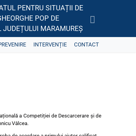
TUL PENTRU SITUAȚII DE
GHEORGHE POP DE
AL JUDEȚULUI MARAMUREȘ
PREVENIRE
INTERVENȚIE
CONTACT
națională a Competiției de Descarcerare și de
mnicu Vâlcea.
roba de acordare a primului ajutor calificat.