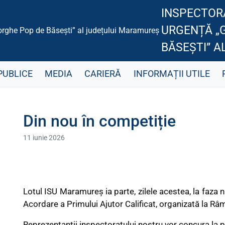
INSPECTORA
URGENȚĂ „
BĂSEȘTI” 
PUBLICE
MEDIA
CARIERĂ
INFORMAȚII UTILE
Din nou în competiție
11 iunie 2026
Lotul ISU Maramureș ia parte, zilele acestea, la faza 
Acordare a Primului Ajutor Calificat, organizată la Râ
Reprezentanții inspectoratului nostru vor concura la p