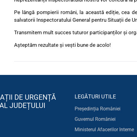
Pe lângă pompierii români, la această ediție, cea de a
salvatorii Inspectoratului General pentru Situații de 
Transmitem mult succes tuturor participanților și org
Așteptăm rezultate și vești bune de acolo!
AȚII DE URGENȚĂ
LEGĂTURI UTILE
AL JUDEȚULUI
Președinția României
Guvernul României
Ministerul Afacerilor Interne