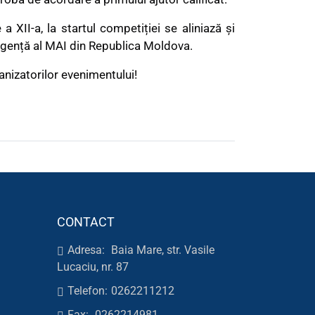
 XII-a, la startul competiției se aliniază și
Urgență al MAI din Republica Moldova.
anizatorilor evenimentului!
CONTACT
Adresa:
Baia Mare, str. Vasile
Lucaciu, nr. 87
Telefon:
0262211212
Fax:
0262214981