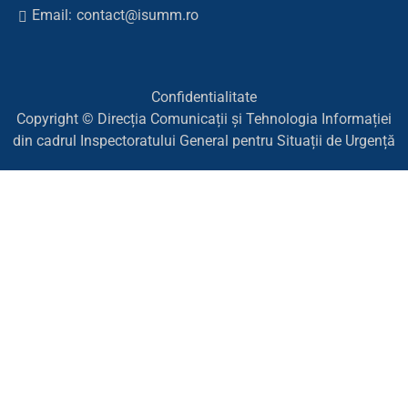
Email:
contact@isumm.ro
Confidentialitate
Copyright © Direcția Comunicații și Tehnologia Informației
din cadrul Inspectoratului General pentru Situații de Urgență