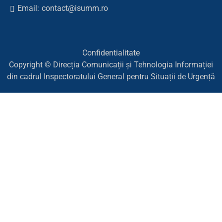
Email:
contact@isumm.ro
Confidentialitate
Copyright © Direcția Comunicații și Tehnologia Informației
din cadrul Inspectoratului General pentru Situații de Urgență